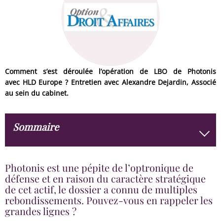
Comment s’est déroulée l’opération de LBO de Photonis
avec HLD Europe ? Entretien avec Alexandre Dejardin, Associé
au sein du cabinet.
Sommaire
Photonis est une pépite de l’optronique de défense
Photonis est une pépite de l’optronique de
et en raison du caractère stratégique de cet actif, le
défense et en raison du caractère stratégique
dossier a connu de multiples rebondissements.
de cet actif, le dossier a connu de multiples
Pouvez-vous en rappeler les grandes lignes ?
rebondissements. Pouvez-vous en rappeler les
grandes lignes ?
Une fois Teledyne écarté, qui étaient les principaux