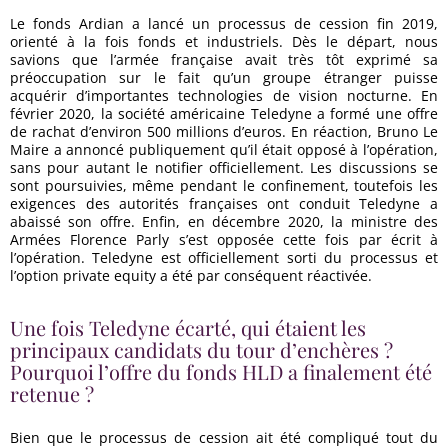
candidats du tour d’enchères ? Pourquoi l’offre du
Le fonds Ardian a lancé un processus de cession fin 2019,
fonds HLD a finalement été retenue ?
orienté à la fois fonds et industriels. Dès le départ, nous
savions que l’armée française avait très tôt exprimé sa
Quelles ont été les principales spécificités dans ce
préoccupation sur le fait qu’un groupe étranger puisse
acquérir d’importantes technologies de vision nocturne. En
dossier ?
février 2020, la société américaine Teledyne a formé une offre
de rachat d’environ 500 millions d’euros. En réaction, Bruno Le
Que retenez-vous en tant que praticien de cette
Maire a annoncé publiquement qu’il était opposé à l’opération,
opération ?
sans pour autant le notifier officiellement. Les discussions se
sont poursuivies, même pendant le confinement, toutefois les
exigences des autorités françaises ont conduit Teledyne a
abaissé son offre. Enfin, en décembre 2020, la ministre des
Armées Florence Parly s’est opposée cette fois par écrit à
l’opération. Teledyne est officiellement sorti du processus et
l’option private equity a été par conséquent réactivée.
Une fois Teledyne écarté, qui étaient les
principaux candidats du tour d’enchères ?
Pourquoi l’offre du fonds HLD a finalement été
retenue ?
Bien que le processus de cession ait été compliqué tout du