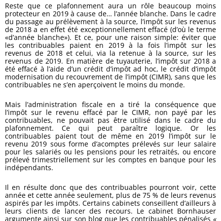
Reste que ce plafonnement aura un rôle beaucoup moins
protecteur en 2019 à cause de… l’année blanche. Dans le cadre
du passage au prélèvement à la source, l’impôt sur les revenus
de 2018 a en effet été exceptionnellement effacé (d’où le terme
«d’année blanche»). Et ce, pour une raison simple: éviter que
les contribuables paient en 2019 à la fois l’impôt sur les
revenus de 2018 et celui, via la retenue à la source, sur les
revenus de 2019. En matière de tuyauterie, l’impôt sur 2018 a
été effacé à l’aide d’un crédit d’impôt ad hoc, le crédit d’impôt
modernisation du recouvrement de l’impôt (CIMR), sans que les
contribuables ne s’en aperçoivent le moins du monde.
Mais l’administration fiscale en a tiré la conséquence que
l’impôt sur le revenu effacé par le CIMR, non payé par les
contribuables, ne pouvait pas être utilisé dans le cadre du
plafonnement. Ce qui peut paraître logique. Or les
contribuables paient tout de même en 2019 l’impôt sur le
revenu 2019 sous forme d’acomptes prélevés sur leur salaire
pour les salariés ou les pensions pour les retraités, ou encore
prélevé trimestriellement sur les comptes en banque pour les
indépendants.
Il en résulte donc que des contribuables pourront voir, cette
année et cette année seulement, plus de 75 % de leurs revenus
aspirés par les impôts. Certains cabinets conseillent d’ailleurs à
leurs clients de lancer des recours. Le cabinet Bornhauser
argumente ainsi sur son blog que les contribuables pénalisés
«