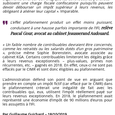
subissent une charge fiscale confiscatoire puisqu’ils peuvent
devoir débourser un impôt supérieur à leurs revenus, les
obligeant à aliéner leur capital »
. Imparable.
L’effet plafonnement produit un effet moins puissant,
relève
conduisant à une hausse parfois importante de l’IFI,
Pascal Gour, avocat au cabinet Jeausserand Audouard.
« Un faible nombre de contribuables devraient être concernés,
comme les retraités ou les salariés dotés d’un gros patrimoine
»
, précise même Sophie Borenstein, avocate associée au
cabinet KGA. Certains contribuables limiteront les dégâts grâce
à leurs revenus exceptionnels – plus-values, primes non
récurrentes, etc. – gagnés en 2018. En effet, ceux-ci ne sont pas
effacés par le CIMR et sont donc éligibles au plafonnement.
L’administration défend son point de vue en arguant que
prendre en compte un impôt fictif (car effacé par le CIMR) dans
le plafonnement créerait une inégalité de fait avec les
contribuables qui, eux, utilisent l’impôt réellement payé sur
leurs revenus exceptionnels. En 2018, le plafonnement avait
représenté une économie d’impôt de 90 millions d’euros pour
les assujettis à l’IFI.
Par Guillaume Guichard – 18/10/2019