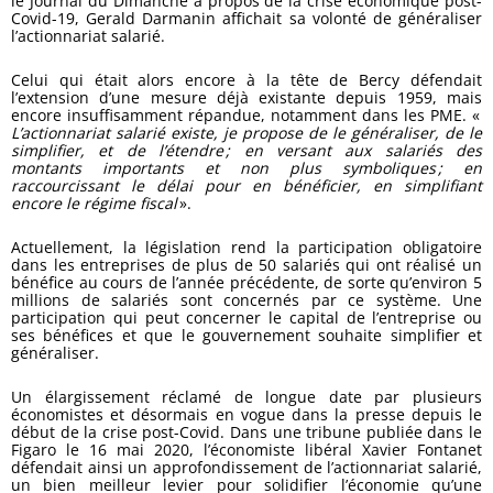
le Journal du Dimanche à propos de la crise économique post-
Covid-19, Gerald Darmanin affichait sa volonté de généraliser
l’actionnariat salarié.
Celui qui était alors encore à la tête de Bercy défendait
l’extension d’une mesure déjà existante depuis 1959, mais
encore insuffisamment répandue, notamment dans les PME. «
L’actionnariat salarié existe, je propose de le généraliser, de le
simplifier, et de l’étendre ; en versant aux salariés des
montants importants et non plus symboliques ; en
raccourcissant le délai pour en bénéficier, en simplifiant
encore le régime fiscal
».
Actuellement, la législation rend la participation obligatoire
dans les entreprises de plus de 50 salariés qui ont réalisé un
bénéfice au cours de l’année précédente, de sorte qu’environ 5
millions de salariés sont concernés par ce système. Une
participation qui peut concerner le capital de l’entreprise ou
ses bénéfices et que le gouvernement souhaite simplifier et
généraliser.
Un élargissement réclamé de longue date par plusieurs
économistes et désormais en vogue dans la presse depuis le
début de la crise post-Covid. Dans une tribune publiée dans le
Figaro le 16 mai 2020, l’économiste libéral Xavier Fontanet
défendait ainsi un approfondissement de l’actionnariat salarié,
un bien meilleur levier pour solidifier l’économie qu’une