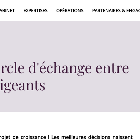
CABINET
EXPERTISES
OPÉRATIONS
PARTENAIRES & ENG
A
E
025
ercle d'échange entre
rigeants
ojet de croissance ! Les meilleures décisions naissent