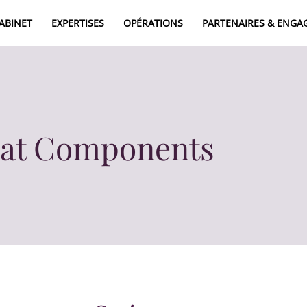
CABINET
EXPERTISES
OPÉRATIONS
PARTENAIRES & ENG
A
E
025
Seat Components