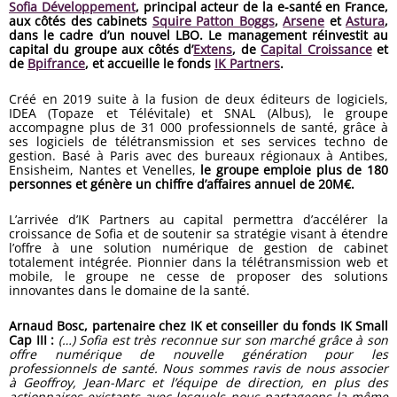
Sofia Développement
, principal acteur de la e-santé en France,
aux côtés des cabinets
Squire Patton Boggs
,
Arsene
et
Astura
,
dans le cadre d’un nouvel LBO. Le management réinvestit au
capital du groupe aux côtés d’
Extens
, de
Capital Croissance
et
de
Bpifrance
, et accueille le fonds
IK Partners
.
Créé en 2019 suite à la fusion de deux éditeurs de logiciels,
IDEA (Topaze et Télévitale) et SNAL (Albus), le groupe
accompagne plus de 31 000 professionnels de santé, grâce à
ses logiciels de télétransmission et ses services techno de
gestion. Basé à Paris avec des bureaux régionaux à Antibes,
Ensisheim, Nantes et Venelles,
le groupe emploie plus de 180
personnes et génère un chiffre d’affaires annuel de 20M€.
L’arrivée d’IK Partners au capital permettra d’accélérer la
croissance de Sofia et de soutenir sa stratégie visant à étendre
l’offre à une solution numérique de gestion de cabinet
totalement intégrée. Pionnier dans la télétransmission web et
mobile, le groupe ne cesse de proposer des solutions
innovantes dans le domaine de la santé.
Arnaud Bosc, partenaire chez IK et conseiller du fonds IK Small
Cap III :
(…) Sofia est très reconnue sur son marché grâce à son
offre numérique de nouvelle génération pour les
professionnels de santé. Nous sommes ravis de nous associer
à Geoffroy, Jean-Marc et l’équipe de direction, en plus des
actionnaires existants avec lesquels nous partageons la même