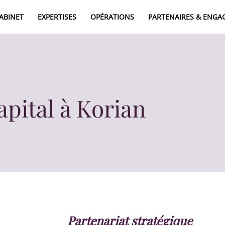
CABINET
EXPERTISES
OPÉRATIONS
PARTENAIRES & ENG
A
E
025
pital à Korian
Partenariat stratégique