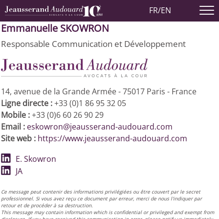
FR
/
EN
Emmanuelle SKOWRON
Responsable Communication et Développement
14, avenue de la Grande Armée - 75017 Paris - France
Ligne directe :
+33 (0)1 86 95 32 05
Mobile :
+33 (0)6 60 26 90 29
Email :
eskowron@jeausserand-audouard.com
Site web :
https://www.jeausserand-audouard.com
E. Skowron
JA
Ce message peut contenir des informations privilégiées ou être couvert par le secret
professionnel. Si vous avez reçu ce document par erreur, merci de nous l'indiquer par
retour et de procéder à sa destruction.
This message may contain information which is confidential or privileged and exempt from
disclosure. If you have received this communication in error, please notify us immediately