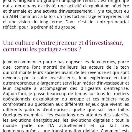
Je suis dirigeant du groupe Compagnie Lebon. C’est un groupe
comment les partagez-vous ?
qui a deux pans d’activité, une activité d’exploitation hôtelière
et thermale et une activité d’investissement. Il y a toujours eu
un ADN commun : à la fois un très fort ancrage entrepreneurial
Quelles sont vos différentes stratégies
et une vision du long terme. Donc c’est de l’entrepreneuriat
d’investissement ?
réfléchi pour la pérennité du groupe.
Vous êtes vous-même accompagné par des conseils
Une culture d’entrepreneur et d’investisseur,
lors de vos acquisitions, qu’attendez-vous d’eux ?
comment les partagez-vous ?
Un exemple d’intervention ?
Je veux commencer par ne pas opposer les deux termes, parce
que, comme l’ont montré d’ailleurs les acteurs de la tech
qui ont monté leurs sociétés avant de les revendre et qui sont
Un mot pour les clients du cabinet qui souhaitent
devenus par la suite investisseurs, leur expérience en tant
investir dans l’écosystème entrepreneurial
qu’entrepreneur a largement servi leur métier d’investisseur et
français ?
leur capacité à accompagner des dirigeants d’entreprise.
Aujourd’hui, je passe beaucoup de temps sur tous les métiers
opérationnels d’exploitation du groupe et ces métiers nous
confrontent au quotidien aux différents enjeux que vivent les
différents patrons d’entreprises, quelle que soit leur taille.
Quelques exemples : les évolutions des attentes des salariés,
les évolutions énergétiques, les évolutions digitales : tout le
monde parle de l’IA actuellement et ça fait très
longtemps qu’on a une transformation digitale. Comment est-