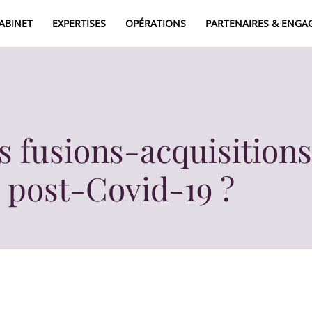
CABINET
EXPERTISES
OPÉRATIONS
PARTENAIRES & ENG
A
E
025
 fusions-acquisitions
s post-Covid-19 ?