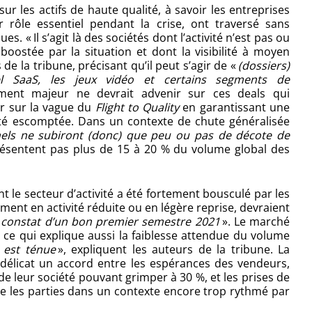
r les actifs de haute qualité, à savoir les entreprises
ur rôle essentiel pendant la crise, ont traversé sans
« Il s’agit là des sociétés dont l’activité n’est pas ou
boostée par la situation et dont la visibilité à moyen
de la tribune, précisant qu’il peut s’agir de «
(dossiers)
iel SaaS, les jeux vidéo et certains segments de
ment majeur ne devrait advenir sur ces deals qui
er sur la vague du
Flight to Quality
en garantissant une
ilité escomptée. Dans un contexte de chute généralisée
nnels ne subiront (donc) que peu ou pas de décote de
résentent pas plus de 15 à 20 % du volume global des
t le secteur d’activité a été fortement bousculé par les
ment en activité réduite ou en légère reprise, devraient
 constat d’un bon premier semestre 2021
». Le marché
n, ce qui explique aussi la faiblesse attendue du volume
é est ténue
», expliquent les auteurs de la tribune. La
nd délicat un accord entre les espérances des vendeurs,
de leur société pouvant grimper à 30 %, et les prises de
aire les parties dans un contexte encore trop rythmé par