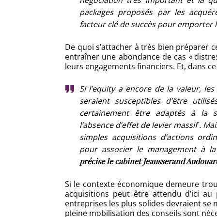
négociation très important et la 
packages proposés par les acquére
facteur clé de succès pour emporter l
De quoi s’attacher à très bien préparer ce
entraîner une abondance de cas « distres
leurs engagements financiers. Et, dans ce 
Si l’equity a encore de la valeur, 
seraient susceptibles d’être utilis
certainement être adaptés à la s
l’absence d’effet de levier massif . Mais
simples acquisitions d’actions ordin
pour associer le management à la 
précise le cabinet Jeausserand Audouar
Si le contexte économique demeure troub
acquisitions peut être attendu d’ici a
entreprises les plus solides devraient se m
pleine mobilisation des conseils sont néc