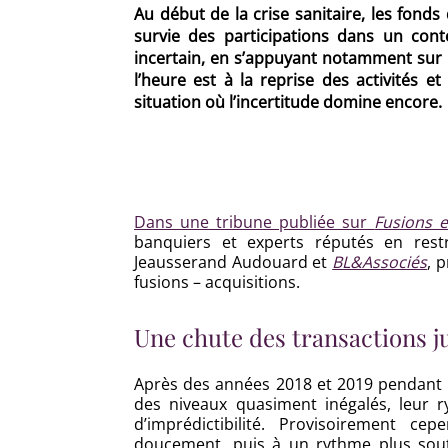
Au début de la crise sanitaire, les fonds 
survie des participations dans un con
incertain, en s’appuyant notamment sur l
l’heure est à la reprise des activités e
situation où l’incertitude domine encore.
Dans une tribune publiée sur
Fusions 
banquiers et experts réputés en res
Jeausserand Audouard et
BL&Associés
, 
fusions – acquisitions.
Une chute des transactions ju
Après des années 2018 et 2019 pendant l
des niveaux quasiment inégalés, leur 
d’imprédictibilité. Provisoirement ce
doucement, puis à un rythme plus sout