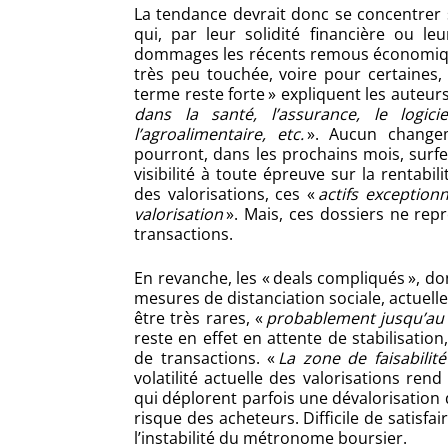
La tendance devrait donc se concentrer su
qui, par leur solidité financière ou le
dommages les récents remous économiques. 
très peu touchée, voire pour certaines, 
terme reste forte » expliquent les auteurs 
dans la santé, l’assurance, le logic
l’agroalimentaire, etc.
». Aucun change
pourront, dans les prochains mois, surf
visibilité à toute épreuve sur la rentab
des valorisations, ces «
actifs exceptio
valorisation
». Mais, ces dossiers ne rep
transactions.
En revanche, les « deals compliqués », don
mesures de distanciation sociale, actuelle
être très rares, «
probablement jusqu’au
reste en effet en attente de stabilisatio
de transactions. «
La zone de faisabilit
volatilité actuelle des valorisations re
qui déplorent parfois une dévalorisation 
risque des acheteurs. Difficile de satisf
l’instabilité du métronome boursier.